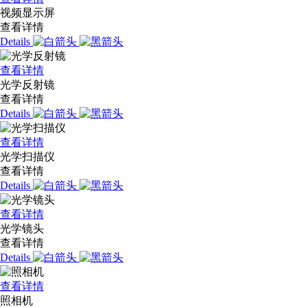
视频显示屏
查看详情
Details
查看详情
光学反射镜
查看详情
Details
查看详情
光学扫描仪
查看详情
Details
查看详情
光学镜头
查看详情
Details
查看详情
照相机